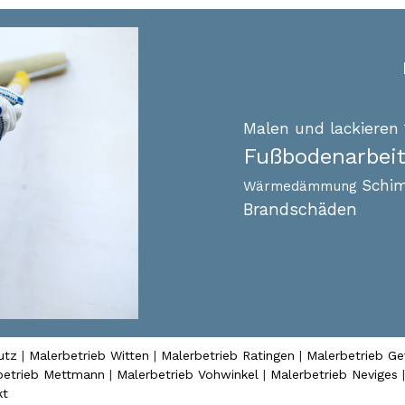
Malen und lackieren
Fußbodenarbei
Schi
Wärmedämmung
Brandschäden
utz
|
Malerbetrieb Witten
|
Malerbetrieb Ratingen
|
Malerbetrieb Ge
betrieb Mettmann
|
Malerbetrieb Vohwinkel
|
Malerbetrieb Neviges
kt