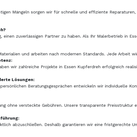
tigen Mängeln sorgen wir für schnelle und effiziente Reparaturen
eh?
 einen zuverlässigen Partner zu haben. Als Ihr Malerbetrieb in Es
Materialien und arbeiten nach modernen Standards. Jede Arbeit wir
tenz:
aben wir zahlreiche Projekte in Essen Kupferdreh erfolgreich reali
derte Lösungen:
 persönlichen Beratungsgesprächen entwickeln wir individuelle Kon
zung ohne versteckte Gebühren. Unsere transparente Preisstruktur 
sführung:
ünktlich abzuschließen. Deshalb garantieren wir eine fristgerechte