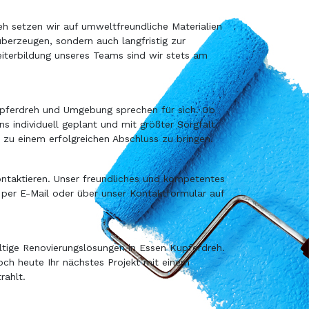
reh setzen wir auf umweltfreundliche Materialien
berzeugen, sondern auch langfristig zur
Weiterbildung unseres Teams sind wir stets am
Kupferdreh und Umgebung sprechen für sich. Ob
 individuell geplant und mit größter Sorgfalt
t zu einem erfolgreichen Abschluss zu bringen.
ontaktieren. Unser freundliches und kompetentes
, per E-Mail oder über unser Kontaktformular auf
altige Renovierungslösungen in Essen Kupferdreh.
och heute Ihr nächstes Projekt mit einem
rahlt.