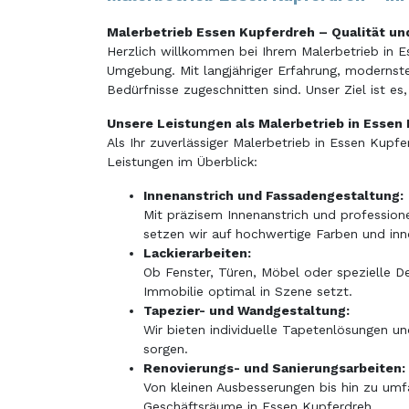
Malerbetrieb Essen Kupferdreh – Qualität und
Herzlich willkommen bei Ihrem Malerbetrieb in Es
Umgebung. Mit langjähriger Erfahrung, modernster
Bedürfnisse zugeschnitten sind. Unser Ziel ist e
Unsere Leistungen als Malerbetrieb in Essen
Als Ihr zuverlässiger Malerbetrieb in Essen Kup
Leistungen im Überblick:
Innenanstrich und Fassadengestaltung:
Mit präzisem Innenanstrich und professione
setzen wir auf hochwertige Farben und inn
Lackierarbeiten:
Ob Fenster, Türen, Möbel oder spezielle D
Immobilie optimal in Szene setzt.
Tapezier- und Wandgestaltung:
Wir bieten individuelle Tapetenlösungen u
sorgen.
Renovierungs- und Sanierungsarbeiten:
Von kleinen Ausbesserungen bis hin zu um
Geschäftsräume in Essen Kupferdreh.