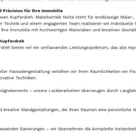
 Präzision für Ihre Immobilie
sen Kupferdreh. Malerbetrieb Nolte steht für erstklassige Maler-,
 Technik und einem engagierten Team realisieren wir individuelle
s, Ihre Immobilie mit hochwertigen Materialien und kreativen Gesta
 Kupferdreh
ferdreh bieten wir ein umfassendes Leistungsspektrum, das alle As
ller Fassadengestaltung verleihen wir Ihren Räumlichkeiten ein fr
ovative Techniken.
esignelemente – unsere Lackierarbeiten überzeugen durch Langlebig
nd kreative Wandgestaltungen, die Ihren Räumen eine persönliche N
fassenden Sanierungen – wir übernehmen die komplette Instandse