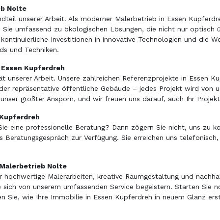
eb Nolte
andteil unserer Arbeit. Als moderner Malerbetrieb in Essen Kupferd
Sie umfassend zu ökologischen Lösungen, die nicht nur optisch ü
 kontinuierliche Investitionen in innovative Technologien und die 
nds und Techniken.
 Essen Kupferdreh
ät unserer Arbeit. Unsere zahlreichen Referenzprojekte in Essen 
 repräsentative öffentliche Gebäude – jedes Projekt wird von uns
unser größter Ansporn, und wir freuen uns darauf, auch Ihr Projek
 Kupferdreh
ie eine professionelle Beratung? Dann zögern Sie nicht, uns zu k
es Beratungsgespräch zur Verfügung. Sie erreichen uns telefonisch
 Malerbetrieb Nolte
 für hochwertige Malerarbeiten, kreative Raumgestaltung und nachh
ie sich von unserem umfassenden Service begeistern. Starten Sie n
en Sie, wie Ihre Immobilie in Essen Kupferdreh in neuem Glanz erst