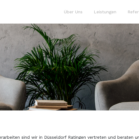
Über Uns
Leistungen
Refe
erarbeiten sind wir in Düsseldorf Ratingen vertreten und berate