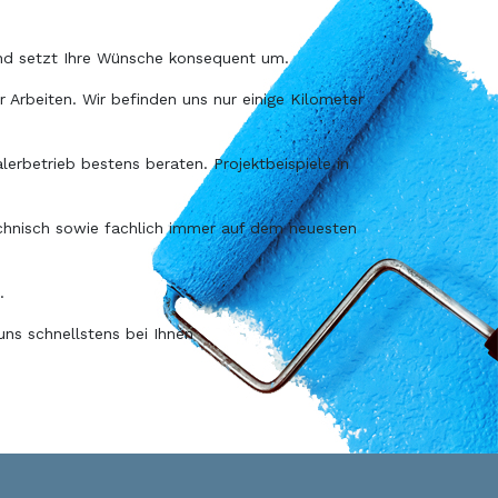
 und setzt Ihre Wünsche konsequent um.
 Arbeiten. Wir befinden uns nur einige Kilometer
betrieb bestens beraten. Projektbeispiele in
echnisch sowie fachlich immer auf dem neuesten
.
ns schnellstens bei Ihnen